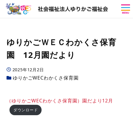
MENU
ゆりかごＷＥＣわかくさ保育
園 12月園だより
投稿日
2025年12月2日
カテゴリー
ゆりかごWECわかくさ保育園
（ゆりかごWECわかくさ保育園）園だより12月
ダウンロード