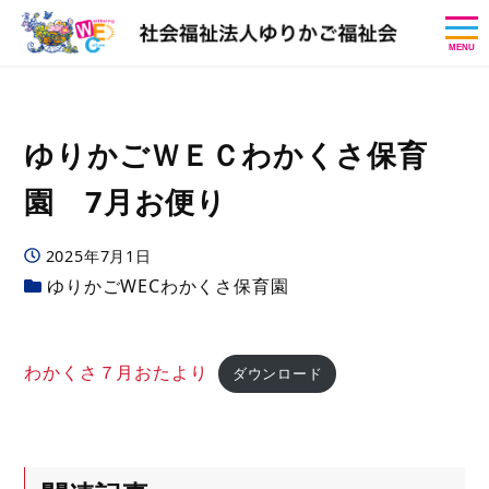
MENU
ゆりかごＷＥＣわかくさ保育
園 7月お便り
投稿日
2025年7月1日
カテゴリー
ゆりかごWECわかくさ保育園
わかくさ７月おたより
ダウンロード