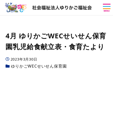
MENU
4月 ゆりかごWECせいせん保育
園乳児給食献立表・食育たより
投稿日
2023年3月30日
カテゴリー
ゆりかごWECせいせん保育園